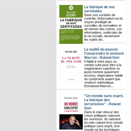
La fabrique de nos
servitudes
Dans nos sociétés de
contrôle, l’information est le
moyen privilégié de
surveiller, de normaliser et
de donner des ordres. Les
informations, molécules de
la vie sociale, deviennent
les sujets de...
La nudité du pouvoir.
Comprendre le moment
Macron - Roland Gori
Il fallait à notre pays un
certain culot pour élire à la
magistrature suprême un
jeune homme quasiment
inconnu, négociateur habile
du compromis autant que
«traître» méthodique.
Emmanuel Macron...
"Un monde sans esprit.
La fabrique des
terrorismes" - Roland
Gori
Dans le clair-obscur des
crises politiques naissent
les monstres. Ils naissent
du vide culturel d’un monde
politique sans esprit, d’un
monde où les techniques