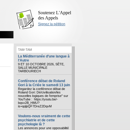
Soutenez L'Appel
des Appels
Signez la pétition
TAM-TAM
La Méditerranée d’une langue à
l'Autre
9 ET 10 OCTOBRE 2026, SÈTE,
SALLE MUNICIPALE
TARBOURIECH
Conférence débat de Roland
Gori à la Criée le samedi 13 juin
Regardez la conférence débat de
Roland Gori: Dé/civilisation/les
nouvelles logiques de l'emprise" sur
YouTube : https://youtu.be/-
bqsx2B_HMU?
is=qqlpQF7DreZ2DqvM
Voulons-nous vraiment de cette
psychiatrie et de cette
psychologie là ?
Les annonces pour une opposabilité