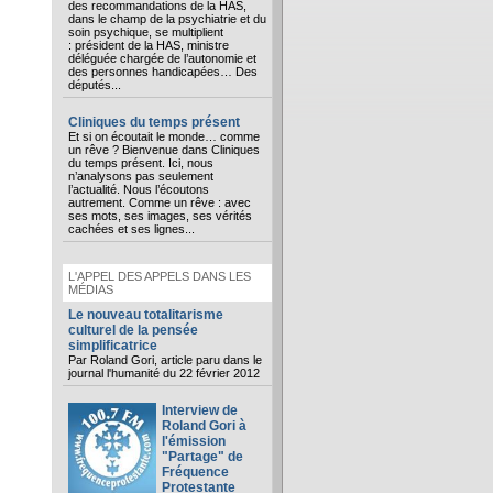
des recommandations de la HAS,
dans le champ de la psychiatrie et du
soin psychique, se multiplient
: président de la HAS, ministre
déléguée chargée de l’autonomie et
des personnes handicapées… Des
députés...
Cliniques du temps présent
Et si on écoutait le monde… comme
un rêve ? Bienvenue dans Cliniques
du temps présent. Ici, nous
n’analysons pas seulement
l’actualité. Nous l’écoutons
autrement. Comme un rêve : avec
ses mots, ses images, ses vérités
cachées et ses lignes...
L'APPEL DES APPELS DANS LES
MÉDIAS
Le nouveau totalitarisme
culturel de la pensée
simplificatrice
Par Roland Gori, article paru dans le
journal l'humanité du 22 février 2012
Interview de
Roland Gori à
l'émission
"Partage" de
Fréquence
Protestante