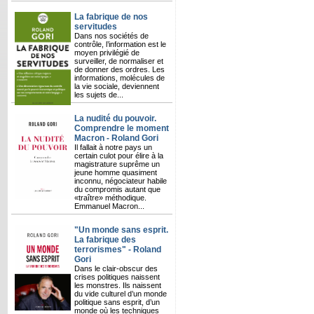
La fabrique de nos
servitudes
Dans nos sociétés de
contrôle, l’information est le
moyen privilégié de
surveiller, de normaliser et
de donner des ordres. Les
informations, molécules de
la vie sociale, deviennent
les sujets de...
La nudité du pouvoir.
Comprendre le moment
Macron - Roland Gori
Il fallait à notre pays un
certain culot pour élire à la
magistrature suprême un
jeune homme quasiment
inconnu, négociateur habile
du compromis autant que
«traître» méthodique.
Emmanuel Macron...
"Un monde sans esprit.
La fabrique des
terrorismes" - Roland
Gori
Dans le clair-obscur des
crises politiques naissent
les monstres. Ils naissent
du vide culturel d’un monde
politique sans esprit, d’un
monde où les techniques