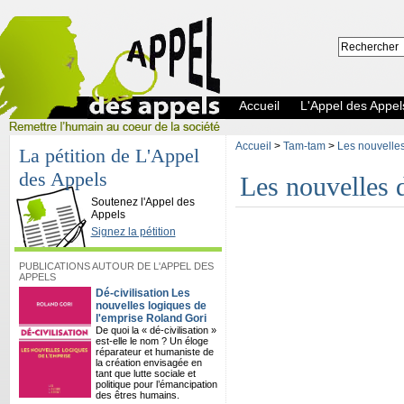
Accueil
L'Appel des Appel
Accueil
>
Tam-tam
>
Les nouvelles 
La pétition de L'Appel
des Appels
Les nouvelles d
L'Appel des Appels
Soutenez l'Appel des
Appels
Signez la pétition
PUBLICATIONS AUTOUR DE L'APPEL DES
APPELS
Dé-civilisation Les
nouvelles logiques de
l'emprise Roland Gori
De quoi la « dé-civilisation »
est-elle le nom ? Un éloge
réparateur et humaniste de
la création envisagée en
tant que lutte sociale et
politique pour l’émancipation
des êtres humains.