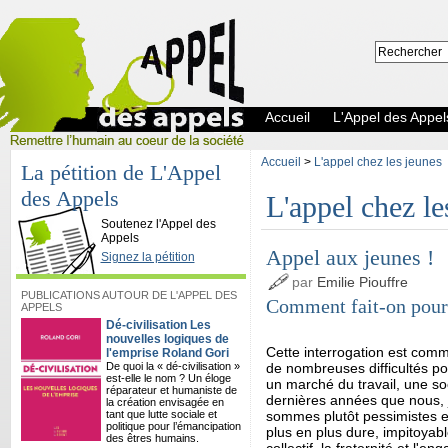
Accueil
L'Appel des Appel
Accueil
>
L'appel chez les jeunes
La pétition de L'Appel
des Appels
L'appel chez le
L'Appel des Appels
Soutenez l'Appel des
Appels
Appel aux jeunes !
Signez la pétition
par
Emilie Piouffre
PUBLICATIONS AUTOUR DE L'APPEL DES
Comment fait-on pour
APPELS
Dé-civilisation Les
nouvelles logiques de
Cette interrogation est co
l'emprise Roland Gori
De quoi la « dé-civilisation »
de nombreuses difficultés po
est-elle le nom ? Un éloge
un marché du travail, une so
réparateur et humaniste de
dernières années que nous, 
la création envisagée en
tant que lutte sociale et
sommes plutôt pessimistes et
politique pour l’émancipation
plus en plus dure, impitoyabl
des êtres humains.