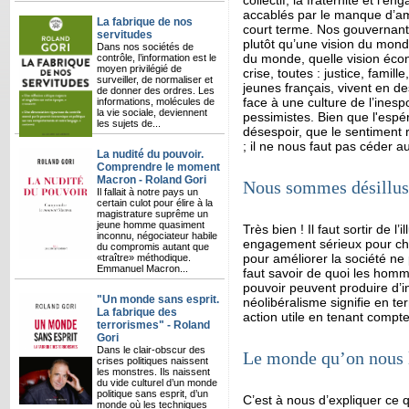
collectif, la fraternité et l'
accablés par le manque d’amb
La fabrique de nos
court terme. Nos gouvernants
servitudes
plutôt qu’une vision du mon
Dans nos sociétés de
du monde, quelle vision écono
contrôle, l’information est le
moyen privilégié de
crise, toutes : justice, famill
surveiller, de normaliser et
jeunes français, vivent en 
de donner des ordres. Les
face à une culture de l’inesp
informations, molécules de
la vie sociale, deviennent
pessimistes. Bien que l'esp
les sujets de...
désespoir, que le sentiment r
; il ne nous faut pas céder 
La nudité du pouvoir.
Comprendre le moment
Macron - Roland Gori
Nous sommes désillus
Il fallait à notre pays un
certain culot pour élire à la
magistrature suprême un
jeune homme quasiment
Très bien ! Il faut sortir de l
inconnu, négociateur habile
engagement sérieux pour chan
du compromis autant que
pour améliorer la société ne 
«traître» méthodique.
Emmanuel Macron...
faut savoir de quoi les homm
pouvoir peuvent produire d’i
"Un monde sans esprit.
néolibéralisme signifie en te
La fabrique des
action utile en tenant compte
terrorismes" - Roland
Gori
Dans le clair-obscur des
Le monde qu’on nous l
crises politiques naissent
les monstres. Ils naissent
du vide culturel d’un monde
politique sans esprit, d’un
C’est à nous d’expliquer ce 
monde où les techniques