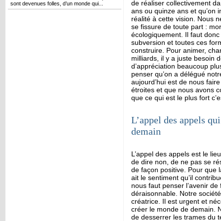
de réaliser collectivement d
sont devenues folles, d’un monde qui...
ans ou quinze ans et qu’on in
réalité à cette vision. Nous 
se fissure de toute part : 
écologiquement. Il faut donc
subversion et toutes ces form
construire. Pour animer, chan
milliards, il y a juste besoin
d’appréciation beaucoup plus
penser qu’on a délégué notre
aujourd’hui est de nous fai
étroites et que nous avons c
que ce qui est le plus fort c’e
L’appel des appels qu
demain
L’appel des appels est le lieu
de dire non, de ne pas se rés
de façon positive. Pour que l
ait le sentiment qu’il contribu
nous faut penser l’avenir de
déraisonnable. Notre société 
créatrice. Il est urgent et 
créer le monde de demain. 
de desserrer les trames du t