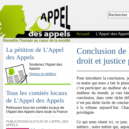
Accueil
L'Appel des Appel
La pétition de L'Appel
Conclusion de 
des Appels
droit et justice
L'Appel des Appels
Soutenez l'Appel des
Appels
Signez la pétition
Pour introduire la conclusion, j
ce matin qui nous a fait le plai
c’est participer au malheur du
Tous les comités locaux
malheur du monde, je vais fa
conclusion, dans cette tâche di
de L'Appel des Appels
n’est pas tâche facile de conclur
à la tribune aujourd’hui. Chaq
Retrouvez tous les comités locaux de
l'Appel des Appels dans toute la France
privilégiée.
Ce qui nous réunit ici, ce jour
PUBLICATIONS AUTOUR DE L'APPEL DES
APPELS
métiers ; notre métier qui, aujou