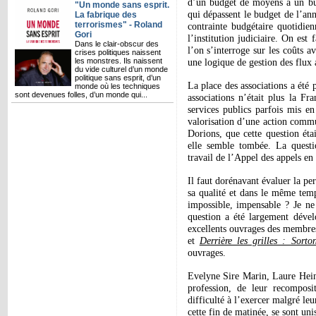
d’un budget de moyens à un budg
"Un monde sans esprit.
qui dépassent le budget de l’ann
La fabrique des
terrorismes" - Roland
contrainte budgétaire quotidie
Gori
l’institution judiciaire. On est
Dans le clair-obscur des
l’on s’interroge sur les coûts a
crises politiques naissent
une logique de gestion des flux
les monstres. Ils naissent
du vide culturel d’un monde
politique sans esprit, d’un
La place des associations a été 
monde où les techniques
sont devenues folles, d’un monde qui...
associations n’était plus la Fra
services publics parfois mis e
valorisation d’une action comm
Dorions, que cette question éta
elle semble tombée. La questio
travail de l’Appel des appels en
Il faut dorénavant évaluer la pe
sa qualité et dans le même temp
impossible, impensable ? Je ne 
question a été largement dével
excellents ouvrages des membres
et
Derrière les grilles : Sorto
ouvrages.
Evelyne Sire Marin, Laure Hein
profession, de leur recomposi
difficulté à l’exercer malgré le
cette fin de matinée, se sont un