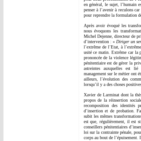
en général, le sujet, l’humain es
penser à l’avenir à reculons ca
pour reprendre la formulation d
Après avoir évoqué les transfo
nous évoquons les transformat
Michel Dejenne, directeur de pri
d’intervention : «
Diriger un se
l’extrême de l’Etat, à l’extrêm
usité ce matin. Extrême car la p
prononcée de la violence légiti
pénitentiaire est de gérer la pri
astreintes auxquelles est li
management sur le métier ont été 
ailleurs, l’évolution des comm
lorsqu’il y a des choses positive
Xavier de Larminat dont la thès
propos de la réinsertion social
recomposition des identités pr
d’insertion et de probation. F
subit les mêmes transformations
est que, régulièrement, il est 
conseillers pénitentiaires d’inse
loi sur la contrainte pénale, pou
corps au bout de l’épuisement. Il