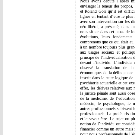
Nous avons débuté l’après m
envisager la teneur des propos, 
et Roland Gori qu’il est diffic
lignes en tentant d’être le plus
avec son intervention sur les d
néo-libéral, a présenté, dans u
nous situer dans cet amas de loi
évolutions, leurs fondements
comprenons que ce qui était au 
à un nombre toujours plus grand
aux usages sociaux et politiqu
principe de l’individualisation 
devant l’individu. L’individu n
observé la translation de la
économiques de la délinquance v
inscrit dans la suite logique de
psychiatrie actuarielle et cet ex
effet, les dérives relatives aux
la justice pénale sont aussi obs
de la médecine, de l’éducation
médecin, le psychologue, le ma
autres professionnels subissent
professionnels. La prolétarisatio
et le savoir être. Le sujet ou pl
notion de l’individu est consid
financier comme un autre mais i
pour nous professionnels de l’édu