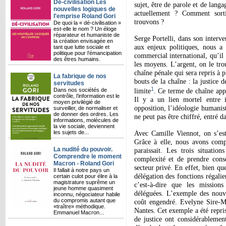
Dé-civilisation Les
sujet, être de parole et de lang
nouvelles logiques de
actuellement ? Comment sorti
l'emprise Roland Gori
trouvons ?
De quoi la « dé-civilisation »
est-elle le nom ? Un éloge
réparateur et humaniste de
Serge Portelli, dans son interven
la création envisagée en
aux enjeux politiques, nous a 
tant que lutte sociale et
politique pour l’émancipation
commercial international, qu’il 
des êtres humains.
les moyens. L’argent, on le tro
chaîne pénale qui sera repris à p
La fabrique de nos
bouts de la chaîne : la justice 
servitudes
1
limite
. Ce terme de chaîne appa
Dans nos sociétés de
contrôle, l’information est le
Il y a un lien mortel entre id
moyen privilégié de
opposition, l’idéologie humanis
surveiller, de normaliser et
de donner des ordres. Les
ne peut pas être chiffré, entré d
informations, molécules de
la vie sociale, deviennent
Avec Camille Viennot, on s’est 
les sujets de...
Grâce à elle,
nous avons compr
La nudité du pouvoir.
paraissait. Les trois situati
Comprendre le moment
complexité et de prendre consc
Macron - Roland Gori
secteur privé. En effet, bien que
Il fallait à notre pays un
délégation des fonctions régalie
certain culot pour élire à la
magistrature suprême un
c’est-à-dire que les mission
jeune homme quasiment
déléguées. L’exemple des nouve
inconnu, négociateur habile
du compromis autant que
coût engendré. Evelyne Sire-Ma
«traître» méthodique.
Nantes. Cet exemple a été repri
Emmanuel Macron...
de justice ont considérableme