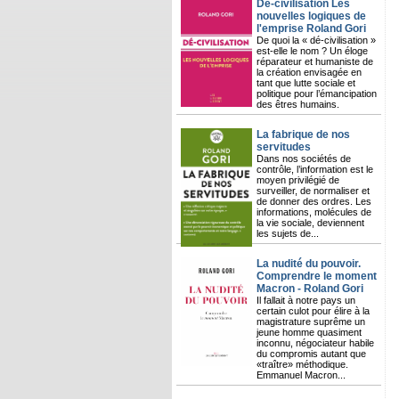
Dé-civilisation Les
nouvelles logiques de
l'emprise Roland Gori
De quoi la « dé-civilisation »
est-elle le nom ? Un éloge
réparateur et humaniste de
la création envisagée en
tant que lutte sociale et
politique pour l’émancipation
des êtres humains.
La fabrique de nos
servitudes
Dans nos sociétés de
contrôle, l’information est le
moyen privilégié de
surveiller, de normaliser et
de donner des ordres. Les
informations, molécules de
la vie sociale, deviennent
les sujets de...
La nudité du pouvoir.
Comprendre le moment
Macron - Roland Gori
Il fallait à notre pays un
certain culot pour élire à la
magistrature suprême un
jeune homme quasiment
inconnu, négociateur habile
du compromis autant que
«traître» méthodique.
Emmanuel Macron...