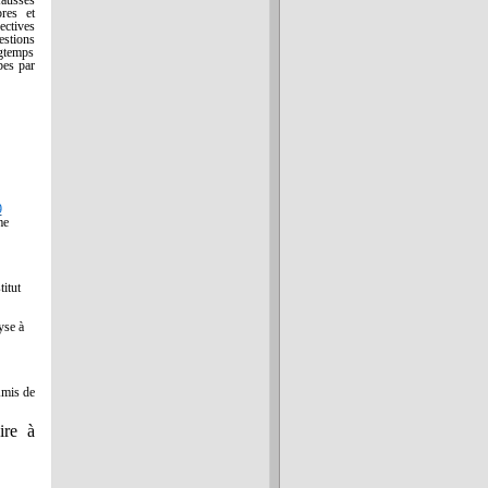
fausses
bres et
ectives
estions
ngtemps
bes par
9
me
titut
yse à
Amis de
ire à