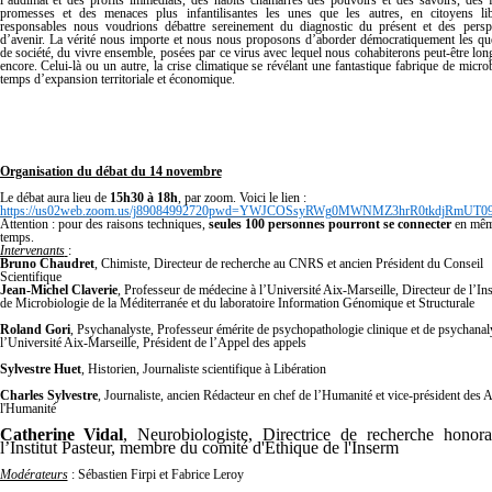
l’audimat et des profits immédiats,
des habits chamarrés des pouvoirs et des savoirs, des 
promesses et des menaces plus infantilisantes les unes que les autres, en citoyens li
responsables nous voudrions débattre sereinement du diagnostic du présent et des
persp
d’avenir. La vérité nous importe et nous nous proposons d’aborder démocratiquement les qu
de société, du vivre ensemble, posées par ce virus avec lequel nous cohabiterons peut-être lo
encore. Celui-là ou un autre, la crise climatique se révélant une fantastique fabrique de micro
temps d’expansion territoriale et économique.
Organisation du débat du 14 novembre
Le débat aura lieu de
15h30 à 18h
, par zoom. Voici le lien :
https://us02web.zoom.us/j89084992720pwd=YWJCOSsyRWg0MWNMZ3hrR0tkdjRmUT0
Attention : pour des raisons techniques,
seules 100 personnes pourront se connecter
en mê
temps.
Intervenants
:
Bruno Chaudret
, Chimiste, Directeur de recherche au CNRS et ancien Président du Conseil
Scientifique
Jean-Michel Claverie
, Professeur de médecine à l’Université Aix-Marseille, Directeur de l’Ins
de Microbiologie de la Méditerranée et du laboratoire Information Génomique et Structurale
Roland Gori
, Psychanalyste, Professeur émérite de psychopathologie clinique et de psychanal
l’Université Aix-Marseille, Président de l’Appel des appels
Sylvestre Huet
, Historien, Journaliste scientifique à Libération
Charles Sylvestre
, Journaliste, ancien Rédacteur en chef de l’Humanité et vice-président des 
l'Humanité
Catherine Vidal
, Neurobiologiste, Directrice de recherche honora
l’Institut Pasteur, membre du comité d'Ethique de l'Inserm
Modérateurs
: Sébastien Firpi et Fabrice Leroy