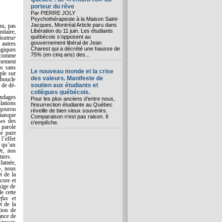
porteur du rêve
Par PIERRE JOLY
Psychothérapeute à la Maison Saint-
Jacques, Montréal Article paru dans
nu, pas
Libération du 11 juin. Les étudiants
itaire,
québécois s’opposent au
isateur
gouvernement libéral de Jean
 autres
Charest qui a décrété une hausse de
ogiques
75% (en cinq ans) des...
e comme
inement
as sans
Le nouveau monde et la crise
ple sur
des valeurs. Manifeste de
 boucle
 de dé-
soutien aux étudiants et
collègues québécois.
ondages
Pour les plus anciens d’entre nous,
lations
l’insurrection étudiante au Québec
 gourou
réveille de bien vieux souvenirs.
 masque
Comparaison n’est pas raison. Il
ews
des
n’empêche.
 parole
de pure
l’effet
x qu’un
Or, nos
iers.
clamée,
 », nous
t de la
core et
xige de
e cette
efus et
t de la
tion de
ance de