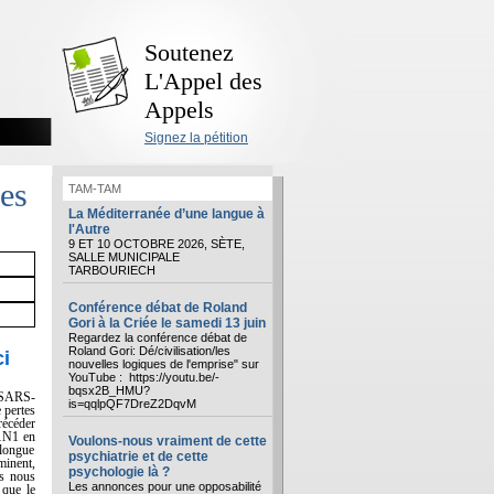
Soutenez
L'Appel des
Appels
Signez la pétition
es
TAM-TAM
La Méditerranée d’une langue à
l'Autre
9 ET 10 OCTOBRE 2026, SÈTE,
SALLE MUNICIPALE
TARBOURIECH
Conférence débat de Roland
Gori à la Criée le samedi 13 juin
Regardez la conférence débat de
Roland Gori: Dé/civilisation/les
ci
nouvelles logiques de l'emprise" sur
YouTube : https://youtu.be/-
bqsx2B_HMU?
 SARS-
is=qqlpQF7DreZ2DqvM
 pertes
récéder
1N1 en
Voulons-nous vraiment de cette
 longue
psychiatrie et de cette
minent,
psychologie là ?
us nous
Les annonces pour une opposabilité
 que le