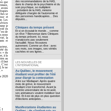
des recommandations de la HAS,
 su que
dans le champ de la psychiatrie et du
entaux,
soin psychique, se multiplient
s avons
: président de la HAS, ministre
érapies
déléguée chargée de l’autonomie et
ches se
des personnes handicapées… Des
euse et
députés...
te. Les
sévices
mme je
Cliniques du temps présent
ctif en
Et si on écoutait le monde… comme
’est de
un rêve ? Bienvenue dans Cliniques
ns-nous
du temps présent. Ici, nous
rité,
la
n’analysons pas seulement
ants et
l’actualité. Nous l’écoutons
autrement. Comme un rêve : avec
ucteur,
ses mots, ses images, ses vérités
iété du
cachées et ses lignes...
ts » du
r, à la
rien au
il faut
LES NOUVELLES DE
. C’est
L'INTERNATIONAL
] Je ne
. »
Au Québec, le mouvement
étudiant veut profiter de l'été
re 2020
pour élargir la contestation
A lire sur Mediapart. Après quatre
mois de grève, le mouvement
étudiant s’est transformé. Avant la
rentrée universitaire de la mi-août,
ses animateurs veulent mobiliser tout
l'été. Et il est de plus en plus question
d'élections anticipées...
Manifestations étudiantes au
 :
Québec : de «l’enfant-roi» au