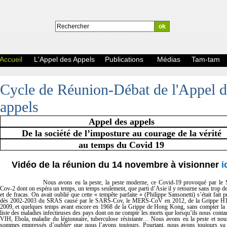
Accueil
L'Appel des Appels
Publications
Médias
Tam-tam
Cycle de Réunion-Débat de l'Appel d
appels
Appel des appels
De la société de l’imposture au courage de la vérité
au temps du Covid 19
Vidéo de la réunion du 14 novembre à visionner
i
Nous avons eu la peste, la peste moderne, ce Covid-19 provoqué par le
Cov-2 dont on espéra un temps, un temps seulement, que parti d’Asie il y retourne sans trop de
et de fracas. On avait oublié que cette « tempête parfaite » (Philippe Sansonetti) s’était fait p
dès 2002-2003 du SRAS causé par le SARS-Cov, le MERS-CoV en 2012, de la Grippe H
2009, et quelques temps avant encore en 1968 de la Grippe de Hong Kong, sans compter la
liste des maladies infectieuses des pays dont on ne compte les morts que lorsqu’ils nous conta
VIH, Ebola, maladie du légionnaire, tuberculose résistante… Nous avons eu la peste et no
sommes empressés d’
oublier
que nous l’avons toujours. Pourtant, nous avons toujours su