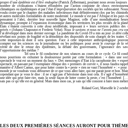
propre d’une
épidémie est d’être endogène
(Patrick Zylberman), pourtant nous avons toujours
nombre de civilisations s’étaient effondrées par l’action conjointe de chocs environnem
climatiques ou épidémiques et par l’état d’
impréparation
des sociétés qui les subissaient. Nou
voulu croire que le chapitre des maladies infectieuses était défi
nitivement clos par les chimioth
et autres molécules formidables de notre modernité. Le monde n’est pas l’Afrique et les pays ri
pensaient à l’abri, derrière leur nouvelle ligne Maginot, celle d’une mondialisation heur
dynamique, prompte à l’expansion économique dans les territoires les plus reculés de la planè
Etats s’étaient convertis à cette
doxa
néolibérale, imposant à « leurs services publics des 
privés » (Johann Chapoutot et Frederic Velut).
Nous le savions et nous ne l’avons pas cru
co
l’ai développé dans mon dernier ouvrage. La pandémie du Covid-19 a mis au jour ce
déni
colle
révélant nos points de fragilité et la démolition des dispositifs de soin chargés de les traiter. C
cette imposture-là dont il sera question. Face à cette imposture anthropologique pouvo
compter sur les sciences ou le journalisme ou les politiques pour avoir le
courage de la vé
vérité de dire le retour des épidémies, la défaite des gouvernants, l’ignorance des sav
l’opportunisme des médias
?
Tel sera le fil conducteur de nos séances au cours de ce cycle. Ce fil cond
nous pourrions en exhumer la douloureuse portée par cette formulation : « dans une soc
spectacle le vrai est un moment du faux ».
Des mensonges d’Etat à la cacophonie des « exper
spectacle, en passant par l’exemplaire éthique des « premiers de corvée », il nous faudra rappele
manière d’Albert Camus, que pour lutter contre la « peste » rien ne vaut l’honnêteté » :
« pour 
monde je ne voudrais vous détourner de ce que vous allez faire, qui me parait juste et bon. Mais 
cependant que je vous le dise : il ne s’agit pas d’héroïsme dans tout cela. Il s’agit d’honnêteté
une idée qui peut faire rire, mais la seule façon de lutter contre la peste, c’est l’honnêteté. […
sais pas ce qu’elle est en général. Mais dans mon cas, je sais qu’elle consiste à faire mon métier
Roland Gori, Marseille le 2 octob
LES DEUX PREMIÈRES SÉANCES AURONT POUR THÈME