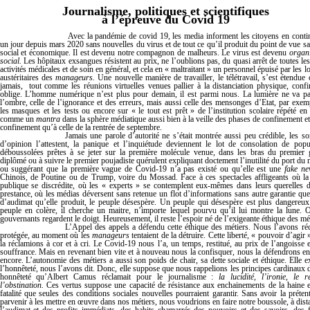
Journalisme, politiques et scientifiques
à l’épreuve du Covid 19
Avec la pandémie de covid 19, les media informent les citoyens en conti
un jour depuis mars 2020 sans nouvelles du virus et de tout ce qu’il
produit du point de vue san
social et économique. Il est devenu notre compagnon de malheurs. Le virus est devenu
organ
social.
Les hôpitaux exsangues résistent au prix, ne l’oublions pas, du quasi arrêt de toutes les
activités médicales et de soin en général, et cela en « maltraitant » un personnel épuisé par
les l
austéritaires des
manageurs.
Une nouvelle manière de travailler, le télétravail, s’est étendu
jamais, tout comme les réunions virtuelles venues pallier à la distanciation physique, conf
oblige.
L’homme numérique n’est plus pour demain, il est parmi nous. La lumière ne va p
l’ombre, celle
de l’ignorance et des erreurs, mais aussi celle des mensonges d’Etat, par exem
les masques et les tests ou encore sur « le tout est prêt » de l’institution scolaire répété en
comme un
mantra
dans la sphère médiatique aussi bien à la veille des phases de confinement et
confinement qu’à celle de la rentrée de septembre.
Jamais une parole d’autorité ne s’était montrée aussi peu crédible, les s
d’opinion l’attestent, la panique et l’inquiétude deviennent le lot de consolation de popu
déboussolées prêtes à se jeter sur la première molécule venue, dans les bras du premier
diplômé ou à suivre le premier poujadiste quérulent expliquant doctement l’inutilité du port du
ou suggérant que la première vague de Covid-19 n’a pas existé ou qu’elle est une
fake n
Chinois, de Poutine ou de Trump, voire du Mossad. Face à ces spectacles affligeants où la
publique se discrédite, où les « experts » se cont
emplent eux-mêmes dans leurs querelles 
prestance, où les médias déversent sans retenue un flot d’informations sans autre garantie que 
d’audimat qu’elle produit, le peuple désespère. Un peuple qui désespère est plus dangereu
peuple en colère, il cherche un maitre, n’importe lequel pourvu qu’il lui montre la lune. 
gouvernants regardent le doigt. Heureusement, il reste l’espoir né de l’exigeante éthique des mét
L’Appel des appels a défendu cette éthique des métiers. Nous l’avons ré
protégée, au moment où les
manageurs
tentaient de la détruire. Cette liberté, « pouvoir d’agir
la réclamions à cor et à cri. Le Covid-19 nous l’a, un temps, restitué, au prix de l’angoisse e
souffrance. Mais en revenant bien vite et à nouveau nous la confisquer, nous la défendrons en
encore. L’autonomie des métiers a aussi son poids de chair, sa dette sociale et éthique. Elle e
l’honnêteté, nous l’avons dit. Donc, elle suppose que nous rappelions les principes cardinaux d
honnêteté qu’Albert Camus réclamait pour le journalisme :
la lucidité, l’ironie, le r
l’obstination.
Ces vertus suppose une capacité de résistance aux enchainements de la haine e
fatalité que seules des conditions sociales nouvelles pourraient garantir.
Sans avoir la préten
parvenir à les mettre en œuvre dans nos métiers, nous voudrions en faire notre boussole, à dist