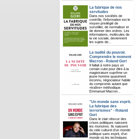
La fabrique de nos
servitudes
Dans nos sociétés de
contrôle, l’information est le
moyen privilégié de
surveiller, de normaliser et
de donner des ordres. Les
informations, molécules de
la vie sociale, deviennent
les sujets de...
La nudité du pouvoir.
Comprendre le moment
Macron - Roland Gori
Il fallait à notre pays un
certain culot pour élire à la
magistrature suprême un
jeune homme quasiment
inconnu, négociateur habile
du compromis autant que
«traître» méthodique.
Emmanuel Macron...
"Un monde sans esprit.
La fabrique des
terrorismes" - Roland
Gori
Dans le clair-obscur des
crises politiques naissent
les monstres. Ils naissent
du vide culturel d’un monde
politique sans esprit, d’un
monde où les techniques