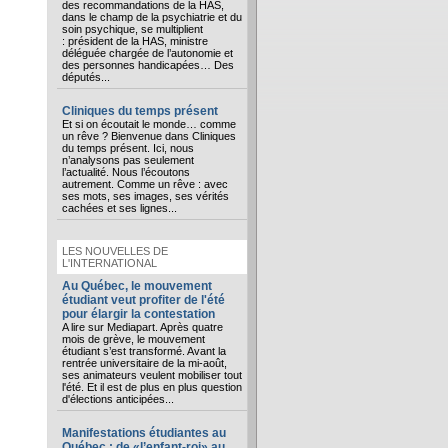
des recommandations de la HAS,
dans le champ de la psychiatrie et du
soin psychique, se multiplient
: président de la HAS, ministre
déléguée chargée de l’autonomie et
des personnes handicapées… Des
députés...
Cliniques du temps présent
Et si on écoutait le monde… comme
un rêve ? Bienvenue dans Cliniques
du temps présent. Ici, nous
n’analysons pas seulement
l’actualité. Nous l’écoutons
autrement. Comme un rêve : avec
ses mots, ses images, ses vérités
cachées et ses lignes...
LES NOUVELLES DE
L'INTERNATIONAL
Au Québec, le mouvement
étudiant veut profiter de l'été
pour élargir la contestation
A lire sur Mediapart. Après quatre
mois de grève, le mouvement
étudiant s’est transformé. Avant la
rentrée universitaire de la mi-août,
ses animateurs veulent mobiliser tout
l'été. Et il est de plus en plus question
d'élections anticipées...
Manifestations étudiantes au
Québec : de «l’enfant-roi» au