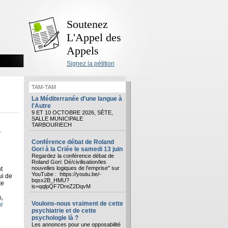
Soutenez
L'Appel des
Appels
Signez la pétition
TAM-TAM
La Méditerranée d’une langue à
l'Autre
9 ET 10 OCTOBRE 2026, SÈTE,
SALLE MUNICIPALE
s
TARBOURIECH
Conférence débat de Roland
Gori à la Criée le samedi 13 juin
Regardez la conférence débat de
Roland Gori: Dé/civilisation/les
nouvelles logiques de l'emprise" sur
t
YouTube : https://youtu.be/-
ui de
bqsx2B_HMU?
te
is=qqlpQF7DreZ2DqvM
s,
Voulons-nous vraiment de cette
ur
psychiatrie et de cette
psychologie là ?
Les annonces pour une opposabilité