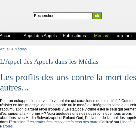
Accueil
L'Appel des Appels
Publications
Médias
Tam-tam
Accueil
>
Médias
L'Appel des Appels dans les Médias
Les profits des uns contre la mort de
autres...
Peut-on échapper à la servitude volontaire qui caractérise notre société ? Commen
résister en tant que sujet dans un monde où le modèle d'intégration sociale est cel
l'accumulation d'argent et/ou d'objets ? Le statut de victime est-il le seul qui permet
d'échapper à la « norme » ? Voici quelques unes des questions que nous avons
abordées avec Martin Schvartzapel et Roland Gori, l'initiateur de l'appel des appel
dans l'émission
"Les profits des uns contre la mort des autres"
diffusé sur
Liberté s
Paroles