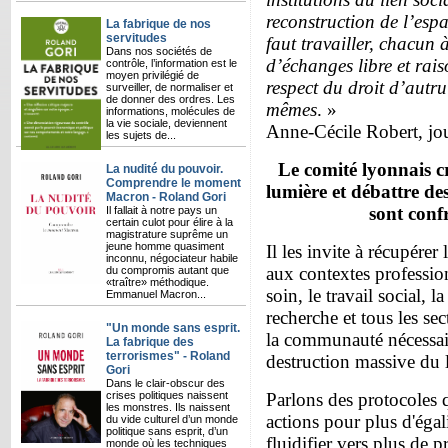
reconstruction de l’esp
La fabrique de nos
servitudes
faut travailler, chacun 
Dans nos sociétés de
d’échanges libre et rais
contrôle, l’information est le
moyen privilégié de
respect du droit d’autr
surveiller, de normaliser et
de donner des ordres. Les
mêmes
. »
informations, molécules de
la vie sociale, deviennent
Anne-Cécile Robert, jo
les sujets de...
Le comité lyonnais c
La nudité du pouvoir.
Comprendre le moment
lumière et débattre de
Macron - Roland Gori
sont confr
Il fallait à notre pays un
certain culot pour élire à la
magistrature suprême un
jeune homme quasiment
Il les invite à récupérer
inconnu, négociateur habile
aux contextes profession
du compromis autant que
«traître» méthodique.
soin, le travail social, la
Emmanuel Macron...
recherche et tous les se
"Un monde sans esprit.
la communauté nécessaire
La fabrique des
terrorismes" - Roland
destruction massive du l
Gori
Dans le clair-obscur des
crises politiques naissent
Parlons des protocoles q
les monstres. Ils naissent
actions pour plus d'égal
du vide culturel d’un monde
politique sans esprit, d’un
fluidifier vers plus de 
monde où les techniques