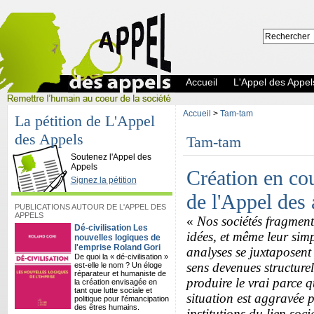
Accueil
L'Appel des Appel
Accueil
>
Tam-tam
La pétition de L'Appel
des Appels
Tam-tam
L'Appel des Appels
Soutenez l'Appel des
Appels
Création en co
Signez la pétition
de l'Appel des 
PUBLICATIONS AUTOUR DE L'APPEL DES
APPELS
«
Nos sociétés fragment
Dé-civilisation Les
idées, et même leur simp
nouvelles logiques de
l'emprise Roland Gori
analyses se juxtaposent 
De quoi la « dé-civilisation »
sens devenues structure
est-elle le nom ? Un éloge
réparateur et humaniste de
produire le vrai parce q
la création envisagée en
tant que lutte sociale et
situation est aggravée pa
politique pour l’émancipation
des êtres humains.
institutions du lien soci