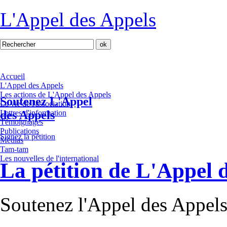
L'Appel des Appels
Accueil
L'Appel des Appels
Les actions de L'Appel des Appels
Soutenez L'Appel
La vie de l'association
des Appels
Lettres d'information
Témoignages
Publications
Signez la pétition
Médias
Tam-tam
Les nouvelles de l'international
La pétition de L'Appel 
Soutenez l'Appel des Appel