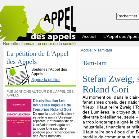
Accueil
L'Appel des Appel
Accueil
>
Tam-tam
La pétition de L'Appel
des Appels
Tam-tam
L'Appel des Appels
Soutenez l'Appel des
Appels
Stefan Zweig, s
Signez la pétition
Roland Gori
PUBLICATIONS AUTOUR DE L'APPEL DES
APPELS
Au moment où, dans le clair-
Dé-civilisation Les
fanatismes cruels, des nation
nouvelles logiques de
frileux, il faut relire Zweig !
l'emprise Roland Gori
des Lumières, le citoyen du m
De quoi la « dé-civilisation »
diversité brésilienne, seule 
est-elle le nom ? Un éloge
réparateur et humaniste de
a trop longtemps aligné le c
la création envisagée en
industrielle, financière et mili
tant que lutte sociale et
Il faut relire son éloge d’un
politique pour l’émancipation
des êtres humains.
modèle de communauté humain