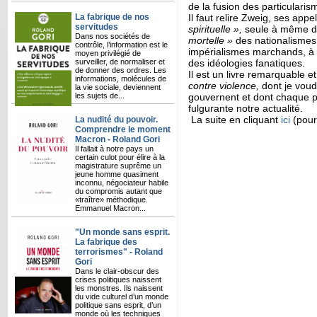
de la fusion des particularis
La fabrique de nos
Il faut relire Zweig, ses ap
servitudes
spirituelle »,
seule à même 
Dans nos sociétés de
mortelle »
des nationalismes
contrôle, l’information est le
­impérialismes marchands, à
moyen privilégié de
surveiller, de normaliser et
des idéologies fanatiques.
de donner des ordres. Les
Il est un livre remarquable e
informations, molécules de
contre violence,
dont je voudr
la vie sociale, deviennent
les sujets de...
gouvernent et dont chaque 
fulgurante notre actualité.
La suite en cliquant
ici
(pour
La nudité du pouvoir.
Comprendre le moment
Macron - Roland Gori
Il fallait à notre pays un
certain culot pour élire à la
magistrature suprême un
jeune homme quasiment
inconnu, négociateur habile
du compromis autant que
«traître» méthodique.
Emmanuel Macron...
"Un monde sans esprit.
La fabrique des
terrorismes" - Roland
Gori
Dans le clair-obscur des
crises politiques naissent
les monstres. Ils naissent
du vide culturel d’un monde
politique sans esprit, d’un
monde où les techniques