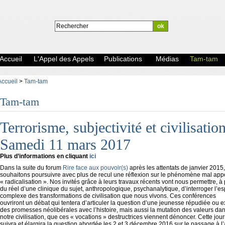
Accueil
L'Appel des Appels
Publications
Médias
Tam-tam
Accueil
>
Tam-tam
Tam-tam
Terrorisme, subjectivité et civilisatio
Samedi 11 mars 2017
Plus d’informations en cliquant
ici
Dans la suite du forum
Rire face aux pouvoir(s)
après les attentats de janvier 2015
souhaitons poursuivre avec plus de recul une réflexion sur le phénomène mal app
« radicalisation ». Nos invités grâce à leurs travaux récents vont nous permettre, à p
du réel d’une clinique du sujet, anthropologique, psychanalytique, d’interroger l’e
complexe des transformations de civilisation que nous vivons. Ces conférences
ouvriront un débat qui tentera d’articuler la question d’une jeunesse répudiée ou e
des promesses néolibérales avec l’histoire, mais aussi la mutation des valeurs da
notre civilisation, que ces « vocations » destructrices viennent dénoncer. Cette jou
suivra et élargira la question abordée les 2 et 3 décembre 2016 sur le passage à l’