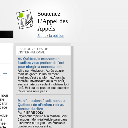
Soutenez
L'Appel des
Appels
Signez la pétition
LES NOUVELLES DE
L'INTERNATIONAL
Au Québec, le mouvement
étudiant veut profiter de l'été
pour élargir la contestation
n –
A lire sur Mediapart. Après quatre
mois de grève, le mouvement
étudiant s’est transformé. Avant la
rentrée universitaire de la mi-août,
ses animateurs veulent mobiliser tout
l'été. Et il est de plus en plus question
d'élections anticipées...
, nous
elé
Manifestations étudiantes au
artir
Québec : de «l’enfant-roi» au
space
porteur du rêve
Par PIERRE JOLY
xclue
Psychothérapeute à la Maison Saint-
ns
Jacques, Montréal Article paru dans
Libération du 11 juin. Les étudiants
rnée
québécois s’opposent au
acte