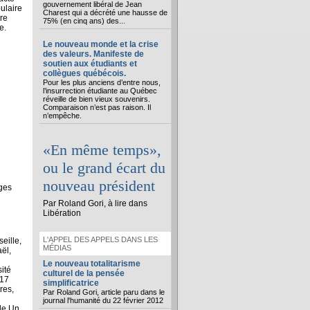
gouvernement libéral de Jean
pulaire
Charest qui a décrété une hausse de
re
75% (en cinq ans) des...
e.
Le nouveau monde et la crise
des valeurs. Manifeste de
soutien aux étudiants et
collègues québécois.
Pour les plus anciens d’entre nous,
l’insurrection étudiante au Québec
réveille de bien vieux souvenirs.
Comparaison n’est pas raison. Il
n’empêche.
«En même temps»,
ou le grand écart du
nouveau président
ges
Par Roland Gori, à lire dans
Libération
L'APPEL DES APPELS DANS LES
eille,
MÉDIAS
ël,
Le nouveau totalitarisme
ité
culturel de la pensée
017
simplificatrice
res,
Par Roland Gori, article paru dans le
journal l'humanité du 22 février 2012
 de Un