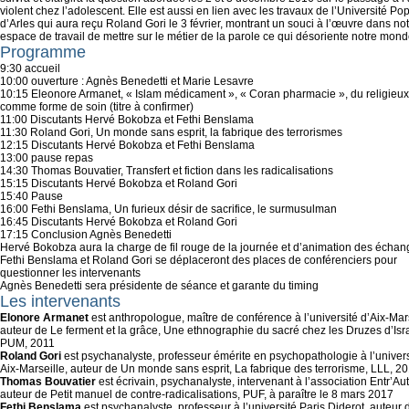
violent chez l’adolescent. Elle est aussi en lien avec les travaux de l’Université Po
d’Arles qui aura reçu Roland Gori le 3 février, montrant un souci à l’œuvre dans not
espace de travail de mettre sur le métier de la parole ce qui désoriente notre mond
Programme
9:30 accueil
10:00 ouverture : Agnès Benedetti et Marie Lesavre
10:15 Eleonore Armanet, « Islam médicament », « Coran pharmacie », du religieux
comme forme de soin (titre à confirmer)
11:00 Discutants Hervé Bokobza et Fethi Benslama
11:30 Roland Gori, Un monde sans esprit, la fabrique des terrorismes
12:15 Discutants Hervé Bokobza et Fethi Benslama
13:00 pause repas
14:30 Thomas Bouvatier, Transfert et fiction dans les radicalisations
15:15 Discutants Hervé Bokobza et Roland Gori
15:40 Pause
16:00 Fethi Benslama, Un furieux désir de sacrifice, le surmusulman
16:45 Discutants Hervé Bokobza et Roland Gori
17:15 Conclusion Agnès Benedetti
Hervé Bokobza aura la charge de fil rouge de la journée et d’animation des échan
Fethi Benslama et Roland Gori se déplaceront des places de conférenciers pour
questionner les intervenants
Agnès Benedetti sera présidente de séance et garante du timing
Les intervenants
Elonore Armanet
est anthropologue, maître de conférence à l’université d’Aix-Mars
auteur de Le ferment et la grâce, Une ethnographie du sacré chez les Druzes d’Isra
PUM, 2011
Roland Gori
est psychanalyste, professeur émérite en psychopathologie à l’univers
Aix-Marseille, auteur de Un monde sans esprit, La fabrique des terrorisme, LLL, 2
Thomas Bouvatier
est écrivain, psychanalyste, intervenant à l’association Entr’Aut
auteur de Petit manuel de contre-radicalisations, PUF, à paraître le 8 mars 2017
Fethi Benslama
est psychanalyste, professeur à l’université Paris Diderot, auteur