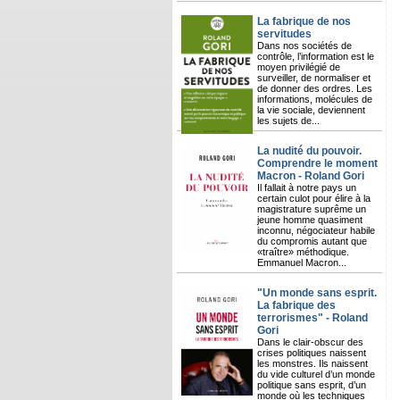
La fabrique de nos
servitudes
Dans nos sociétés de
contrôle, l’information est le
moyen privilégié de
surveiller, de normaliser et
de donner des ordres. Les
informations, molécules de
la vie sociale, deviennent
les sujets de...
La nudité du pouvoir.
Comprendre le moment
Macron - Roland Gori
Il fallait à notre pays un
certain culot pour élire à la
magistrature suprême un
jeune homme quasiment
inconnu, négociateur habile
du compromis autant que
«traître» méthodique.
Emmanuel Macron...
"Un monde sans esprit.
La fabrique des
terrorismes" - Roland
Gori
Dans le clair-obscur des
crises politiques naissent
les monstres. Ils naissent
du vide culturel d’un monde
politique sans esprit, d’un
monde où les techniques