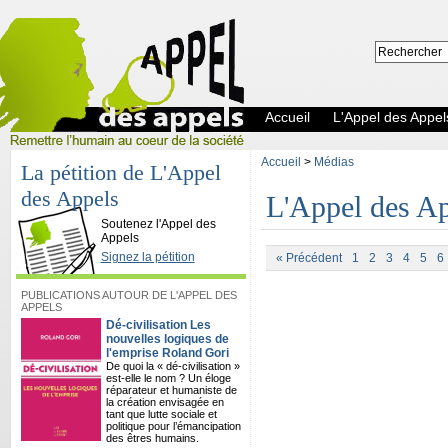
Accueil
L'Appel des Appel
Accueil
>
Médias
La pétition de L'Appel
des Appels
L'Appel des Ap
L'Appel des Appels
Soutenez l'Appel des
Appels
Signez la pétition
« Précédent
1
2
3
4
5
6
PUBLICATIONS AUTOUR DE L'APPEL DES
APPELS
Dé-civilisation Les
nouvelles logiques de
l'emprise Roland Gori
De quoi la « dé-civilisation »
est-elle le nom ? Un éloge
réparateur et humaniste de
la création envisagée en
tant que lutte sociale et
politique pour l’émancipation
des êtres humains.