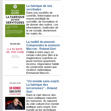
La fabrique de nos
servitudes
Dans nos sociétés de
contrôle, l’information est le
moyen privilégié de
surveiller, de normaliser et
de donner des ordres. Les
informations, molécules de
la vie sociale, deviennent
les sujets de...
La nudité du pouvoir.
Comprendre le moment
Macron - Roland Gori
Il fallait à notre pays un
certain culot pour élire à la
magistrature suprême un
jeune homme quasiment
inconnu, négociateur habile
du compromis autant que
«traître» méthodique.
Emmanuel Macron...
"Un monde sans esprit.
La fabrique des
terrorismes" - Roland
Gori
Dans le clair-obscur des
crises politiques naissent
les monstres. Ils naissent
du vide culturel d’un monde
politique sans esprit, d’un
monde où les techniques