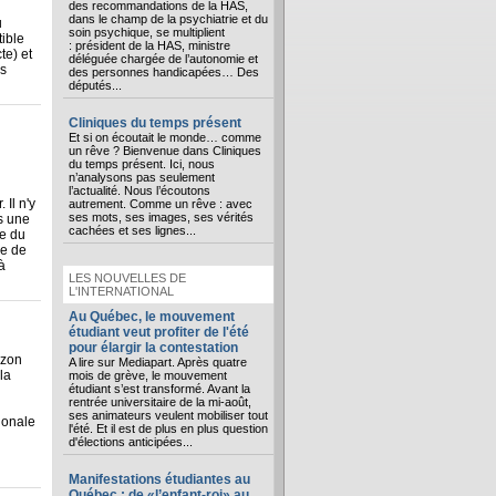
des recommandations de la HAS,
dans le champ de la psychiatrie et du
u
soin psychique, se multiplient
ible
: président de la HAS, ministre
te) et
déléguée chargée de l’autonomie et
s
des personnes handicapées… Des
députés...
Cliniques du temps présent
Et si on écoutait le monde… comme
un rêve ? Bienvenue dans Cliniques
du temps présent. Ici, nous
n’analysons pas seulement
l’actualité. Nous l’écoutons
Il n'y
autrement. Comme un rêve : avec
ses mots, ses images, ses vérités
as une
cachées et ses lignes...
ée du
ie de
à
LES NOUVELLES DE
L'INTERNATIONAL
Au Québec, le mouvement
étudiant veut profiter de l'été
pour élargir la contestation
rzon
A lire sur Mediapart. Après quatre
la
mois de grève, le mouvement
étudiant s’est transformé. Avant la
rentrée universitaire de la mi-août,
ses animateurs veulent mobiliser tout
ionale
l'été. Et il est de plus en plus question
d'élections anticipées...
Manifestations étudiantes au
Québec : de «l’enfant-roi» au