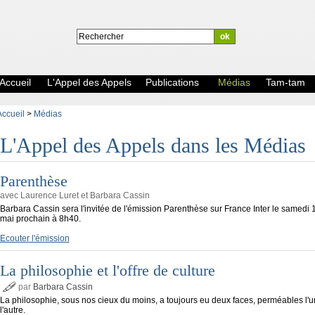
Accueil
L'Appel des Appels
Publications
Médias
Tam-tam
Accueil
>
Médias
L'Appel des Appels dans les Médias
Parenthèse
avec Laurence Luret et Barbara Cassin
Barbara Cassin sera l'invitée de l'émission Parenthèse sur France Inter le samedi 
mai prochain à 8h40.
Ecouter l'émission
La philosophie et l'offre de culture
par
Barbara Cassin
La philosophie, sous nos cieux du moins, a toujours eu deux faces, perméables l'u
l'autre.