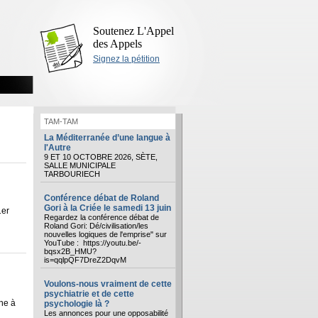
Soutenez L'Appel
des Appels
Signez la pétition
TAM-TAM
La Méditerranée d’une langue à
l'Autre
9 ET 10 OCTOBRE 2026, SÈTE,
SALLE MUNICIPALE
TARBOURIECH
Conférence débat de Roland
Gori à la Criée le samedi 13 juin
1er
Regardez la conférence débat de
Roland Gori: Dé/civilisation/les
nouvelles logiques de l'emprise" sur
YouTube : https://youtu.be/-
bqsx2B_HMU?
is=qqlpQF7DreZ2DqvM
Voulons-nous vraiment de cette
psychiatrie et de cette
ne à
psychologie là ?
Les annonces pour une opposabilité