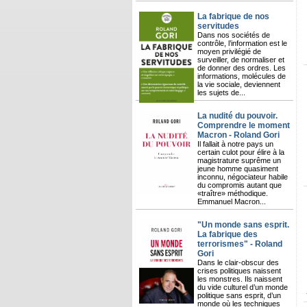
La fabrique de nos
servitudes
Dans nos sociétés de
contrôle, l’information est le
moyen privilégié de
surveiller, de normaliser et
de donner des ordres. Les
informations, molécules de
la vie sociale, deviennent
les sujets de...
La nudité du pouvoir.
Comprendre le moment
Macron - Roland Gori
Il fallait à notre pays un
certain culot pour élire à la
magistrature suprême un
jeune homme quasiment
inconnu, négociateur habile
du compromis autant que
«traître» méthodique.
Emmanuel Macron...
"Un monde sans esprit.
La fabrique des
terrorismes" - Roland
Gori
Dans le clair-obscur des
crises politiques naissent
les monstres. Ils naissent
du vide culturel d’un monde
politique sans esprit, d’un
monde où les techniques