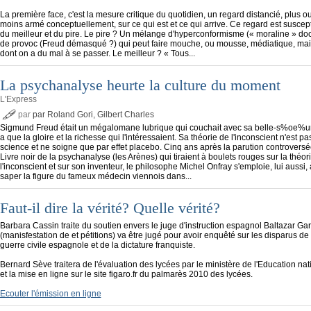
La première face, c'est la mesure critique du quotidien, un regard distancié, plus o
moins armé conceptuellement, sur ce qui est et ce qui arrive. Ce regard est suscept
du meilleur et du pire. Le pire ? Un mélange d'hyperconformisme (« moraline » doc
de provoc (Freud démasqué ?) qui peut faire mouche, ou mousse, médiatique, mai
dont on a du mal à se passer. Le meilleur ? « Tous...
La psychanalyse heurte la culture du moment
L'Express
par
par Roland Gori, Gilbert Charles
Sigmund Freud était un mégalomane lubrique qui couchait avec sa belle-s%oe%ur. 
a que la gloire et la richesse qui l'intéressaient. Sa théorie de l'inconscient n'est p
science et ne soigne que par effet placebo. Cinq ans après la parution controvers
Livre noir de la psychanalyse (les Arènes) qui tiraient à boulets rouges sur la théor
l'inconscient et sur son inventeur, le philosophe Michel Onfray s'emploie, lui aussi, 
saper la figure du fameux médecin viennois dans...
Faut-il dire la vérité? Quelle vérité?
Barbara Cassin traite du soutien envers le juge d'instruction espagnol Baltazar Ga
(manisfestation de et pétitions) va être jugé pour avoir enquêté sur les disparus de 
guerre civile espagnole et de la dictature franquiste.
Bernard Sève traitera de l'évaluation des lycées par le ministère de l'Education nat
et la mise en ligne sur le site figaro.fr du palmarès 2010 des lycées.
Ecouter l'émission en ligne