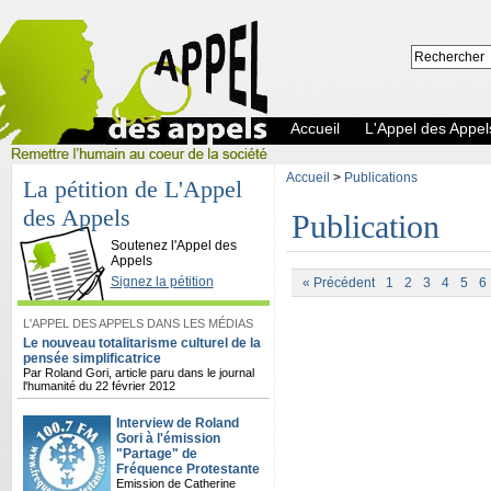
Accueil
L'Appel des Appel
Accueil
>
Publications
La pétition de L'Appel
des Appels
Publication
L'Appel des Appels
Soutenez l'Appel des
Appels
Signez la pétition
« Précédent
1
2
3
4
5
6
L'APPEL DES APPELS DANS LES MÉDIAS
Le nouveau totalitarisme culturel de la
pensée simplificatrice
Par Roland Gori, article paru dans le journal
l'humanité du 22 février 2012
Interview de Roland
Gori à l'émission
"Partage" de
Fréquence Protestante
Emission de Catherine