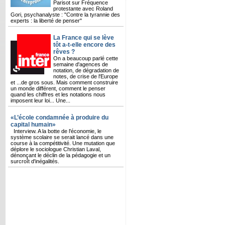
Parisot sur Fréquence
protestante avec Roland
Gori, psychanalyste : "Contre la tyrannie des
experts : la liberté de penser"
La France qui se lève
tôt a-t-elle encore des
rêves ?
On a beaucoup parlé cette
semaine d'agences de
notation, de dégradation de
notes, de crise de l'Europe
et ...de gros sous. Mais comment construire
un monde différent, comment le penser
quand les chiffres et les notations nous
imposent leur loi... Une...
«L’école condamnée à produire du
capital humain»
Interview. A la botte de l'économie, le
système scolaire se serait lancé dans une
course à la compétitivité. Une mutation que
déplore le sociologue Christian Laval,
dénonçant le déclin de la pédagogie et un
surcroît d'inégalités.