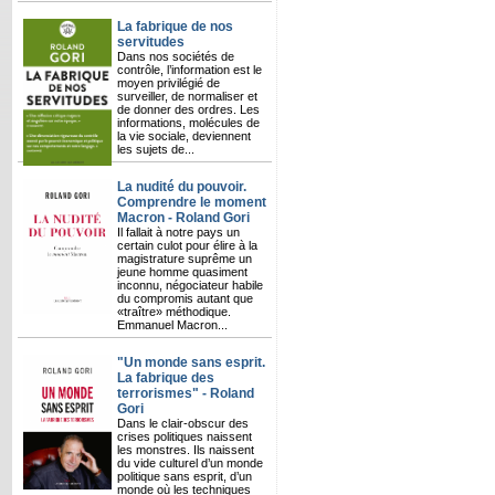
La fabrique de nos
servitudes
Dans nos sociétés de
contrôle, l’information est le
moyen privilégié de
surveiller, de normaliser et
de donner des ordres. Les
informations, molécules de
la vie sociale, deviennent
les sujets de...
La nudité du pouvoir.
Comprendre le moment
Macron - Roland Gori
Il fallait à notre pays un
certain culot pour élire à la
magistrature suprême un
jeune homme quasiment
inconnu, négociateur habile
du compromis autant que
«traître» méthodique.
Emmanuel Macron...
"Un monde sans esprit.
La fabrique des
terrorismes" - Roland
Gori
Dans le clair-obscur des
crises politiques naissent
les monstres. Ils naissent
du vide culturel d’un monde
politique sans esprit, d’un
monde où les techniques