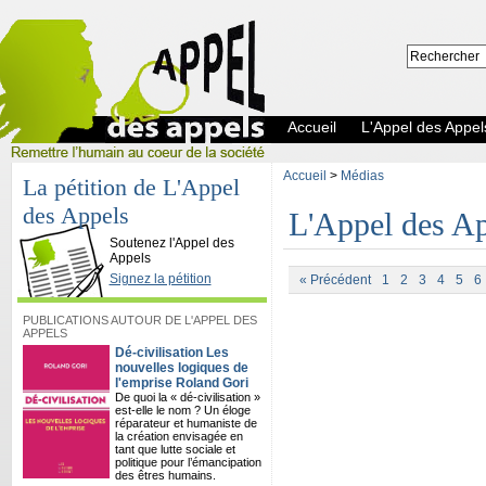
Accueil
L'Appel des Appel
Accueil
>
Médias
La pétition de L'Appel
des Appels
L'Appel des Ap
L'Appel des Appels
Soutenez l'Appel des
Appels
Signez la pétition
« Précédent
1
2
3
4
5
6
PUBLICATIONS AUTOUR DE L'APPEL DES
APPELS
Dé-civilisation Les
nouvelles logiques de
l'emprise Roland Gori
De quoi la « dé-civilisation »
est-elle le nom ? Un éloge
réparateur et humaniste de
la création envisagée en
tant que lutte sociale et
politique pour l’émancipation
des êtres humains.