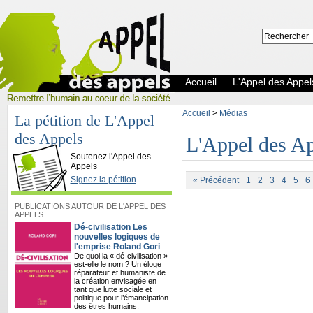
Accueil
L'Appel des Appel
Accueil
>
Médias
La pétition de L'Appel
des Appels
L'Appel des Ap
L'Appel des Appels
Soutenez l'Appel des
Appels
Signez la pétition
« Précédent
1
2
3
4
5
6
PUBLICATIONS AUTOUR DE L'APPEL DES
APPELS
Dé-civilisation Les
nouvelles logiques de
l'emprise Roland Gori
De quoi la « dé-civilisation »
est-elle le nom ? Un éloge
réparateur et humaniste de
la création envisagée en
tant que lutte sociale et
politique pour l’émancipation
des êtres humains.