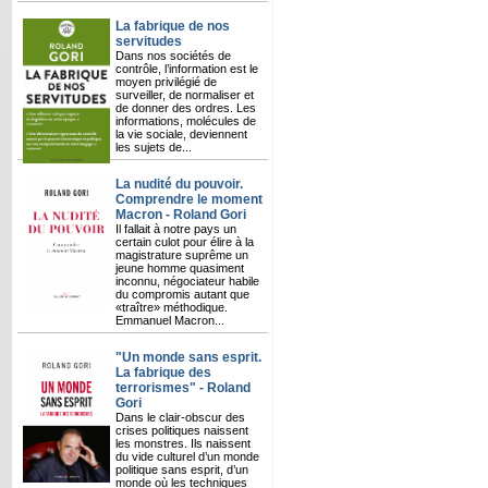
La fabrique de nos
servitudes
Dans nos sociétés de
contrôle, l’information est le
moyen privilégié de
surveiller, de normaliser et
de donner des ordres. Les
informations, molécules de
la vie sociale, deviennent
les sujets de...
La nudité du pouvoir.
Comprendre le moment
Macron - Roland Gori
Il fallait à notre pays un
certain culot pour élire à la
magistrature suprême un
jeune homme quasiment
inconnu, négociateur habile
du compromis autant que
«traître» méthodique.
Emmanuel Macron...
"Un monde sans esprit.
La fabrique des
terrorismes" - Roland
Gori
Dans le clair-obscur des
crises politiques naissent
les monstres. Ils naissent
du vide culturel d’un monde
politique sans esprit, d’un
monde où les techniques