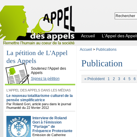
Accueil
L'Appel des Appel
Accueil
>
Publications
La pétition de L'Appel
des Appels
Publication
L'Appel des Appels
Soutenez l'Appel des
Appels
Signez la pétition
« Précédent
1
2
3
4
5
6
L'APPEL DES APPELS DANS LES MÉDIAS
Le nouveau totalitarisme culturel de la
pensée simplificatrice
Par Roland Gori, article paru dans le journal
l'humanité du 22 février 2012
Interview de Roland
Gori à l'émission
"Partage" de
Fréquence Protestante
Emission de Catherine