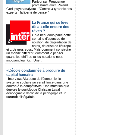
Parisot sur Fréquence
protestante avec Roland
Gori, psychanalyste : "Contre la tyrannie des
experts : la liberté de penser"
La France qui se lève
tôt a-t-elle encore des
rêves ?
On a beaucoup parlé cette
semaine d'agences de
notation, de dégradation de
notes, de crise de l'Europe
et ...de gros sous. Mais comment construire
un monde différent, comment le penser
quand les chiffres et les notations nous
imposent leur loi... Une...
«L’école condamnée à produire du
capital humain»
Interview. A la botte de l'économie, le
système scolaire se serait lancé dans une
course à la compétitivité. Une mutation que
déplore le sociologue Christian Laval,
dénonçant le déclin de la pédagogie et un
surcroît d'inégalités.