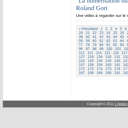
"La numérisation du
Roland Gori
Une vidéo à regarder sur le s
« Précédent
1
2
3
4
5
6
20
21
22
23
24
25
26
39
40
41
42
43
44
45
58
59
60
61
62
63
64
77
78
79
80
81
82
83
96
97
98
99
100
101
10
112
113
114
115
116
117
127
128
129
130
131
13
142
143
144
145
146
14
157
158
159
160
161
16
172
173
174
175
176
17
187
188
189
190
191
19
Copyright © 2011
L'Appel