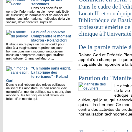
La fabrique de nos
servitudes
Dans le cadre de l’édi
Dans nos sociétés de
contrôle, l’information est le moyen privilégié
Locatelli et son équipe
de surveiller, de normaliser et de donner des
ordres. Les informations, molécules de la vie
Bibliothèque de Basti
sociale, deviennent les sujets de...
professeur émérite de
La nudité du pouvoir.
clinique à l'Université
Comprendre le moment
Macron - Roland Gori
Il fallait à notre pays un certain culot pour
De la parole trahie à 
élire à la magistrature suprême un jeune
homme quasiment inconnu, négociateur
Roland Gori et Frédéric Pierr
habile du compromis autant que «traître»
méthodique. Emmanuel Macron...
appel d'un champ politique p
incapable de répondre à la f
"Un monde sans esprit.
La fabrique des
Parution du "Manife
terrorismes" - Roland
Gori
Dans le clair-obscur des crises politiques
Le désir 
naissent les monstres. Ils naissent du vide
de la vie
culturel d’un monde politique sans esprit, d’un
éduque, à
monde où les techniques sont devenues
folles, d’un monde qui...
cultive, qui joue, qui s’associe
qui sait la chercher. Ce man
centre des activités de produc
normalisation technocratique 