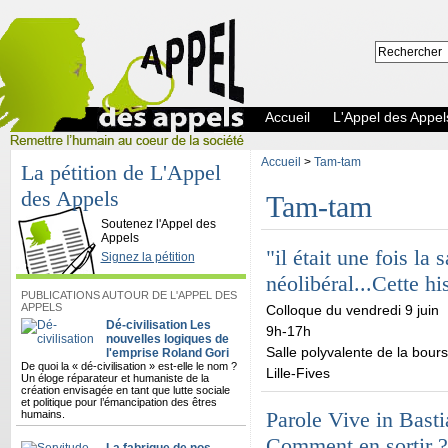
Accueil
L'Appel des Appel
Accueil
>
Tam-tam
La pétition de L'Appel
des Appels
Tam-tam
L'Appel des Appels
Soutenez l'Appel des
Appels
"il était une fois la
Signez la pétition
néolibéral...Cette hi
PUBLICATIONS AUTOUR DE L'APPEL DES
APPELS
Colloque du vendredi 9 juin
Dé-civilisation Les
9h-17h
nouvelles logiques de
Salle polyvalente de la bours
l'emprise Roland Gori
De quoi la « dé-civilisation » est-elle le nom ?
Lille-Fives
Un éloge réparateur et humaniste de la
création envisagée en tant que lutte sociale
et politique pour l’émancipation des êtres
Parole Vive in Basti
humains.
Comment en sortir ?