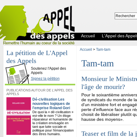
Accueil
L'Appel des Appel
Accueil
>
Tam-tam
La pétition de L'Appel
des Appels
Tam-tam
L'Appel des Appels
Soutenez l'Appel des
Appels
Monsieur le Ministre
Signez la pétition
l'âge de mourir?
PUBLICATIONS AUTOUR DE L'APPEL DES
APPELS
Pour le soixantième annivers
Dé-civilisation Les
de syndicats du monde de la 
nouvelles logiques de
d'un ministère fort et engagé
l'emprise Roland Gori
perte d'influence face aux ré
De quoi la « dé-civilisation »
choisit de libéraliser plutôt 
est-elle le nom ? Un éloge
hausse des moyens»
réparateur et humaniste de
la création envisagée en
tant que lutte sociale et
politique pour l’émancipation
Teaser et film de la
des êtres humains.