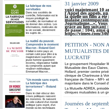
31 janvier 2009
La fabrique de nos
voici maintenant 10 an
servitudes
l'Appel des appels, un
Dans nos sociétés de
contrôle, l’information est le
la quelle un film a été 
moyen privilégié de
malaise contemporain :
surveiller, de normaliser et
Journalisme...». Vous 
de donner des ordres. Les
grâce au lien suivant 
informations, molécules de
de passe : 104), ainsi 
la vie sociale, deviennent
https://vimeo.com/34
les sujets de...
La nudité du pouvoir.
PETITION - NON 
Comprendre le moment
Macron - Roland Gori
MUTUALISTES DE
Il fallait à notre pays un
certain culot pour élire à la
LUCRATIF
magistrature suprême un
jeune homme quasiment
inconnu, négociateur habile
Le groupement Hospitalier M
du compromis autant que
Mutualiste des Eaux Claires, 
«traître» méthodique.
Hollard, premier centre privé 
Emmanuel Macron...
clinique de Chartreuse à Voi
française de l’Isère – MFI- 
"Un monde sans esprit.
majoritaire dans le Conseil d
La fabrique des
terrorismes" - Roland
La Mutuelle ADREA, présidée 
Gori
cliniques mutualistes à un gr
Dans le clair-obscur des
crises politiques naissent
les monstres. Ils naissent
du vide culturel d’un monde
Journées de septemb
politique sans esprit, d’un
monde où les techniques