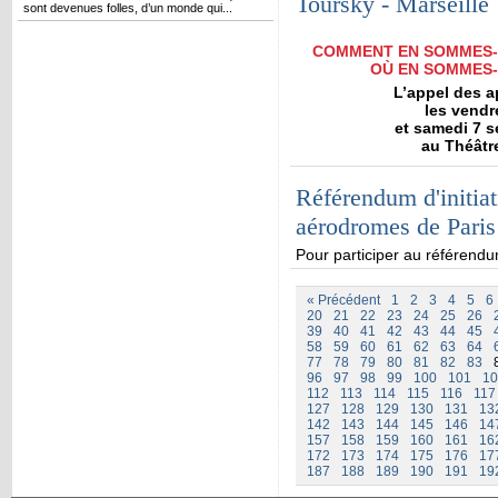
Toursky - Marseille
sont devenues folles, d’un monde qui...
COMMENT EN SOMMES-N
OÙ EN SOMMES-
L’appel des 
les vendr
et samedi 7 s
au Théâtr
Référendum d'initiat
aérodromes de Paris
Pour participer au référend
« Précédent
1
2
3
4
5
6
20
21
22
23
24
25
26
39
40
41
42
43
44
45
58
59
60
61
62
63
64
77
78
79
80
81
82
83
96
97
98
99
100
101
10
112
113
114
115
116
117
127
128
129
130
131
13
142
143
144
145
146
14
157
158
159
160
161
16
172
173
174
175
176
17
187
188
189
190
191
19