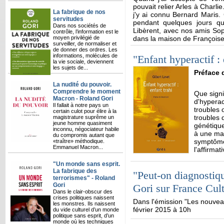
pouvait relier Arles à Charlie
La fabrique de nos
j'y ai connu Bernard Maris.
servitudes
pendant quelques jours qui
Dans nos sociétés de
Libèrent, avec nos amis So
contrôle, l’information est le
moyen privilégié de
dans la maison de Françoise
surveiller, de normaliser et
de donner des ordres. Les
informations, molécules de
"Enfant hyperactif : 
la vie sociale, deviennent
les sujets de...
Préface 
La nudité du pouvoir.
Comprendre le moment
Que signi
Macron - Roland Gori
d'hyperact
Il fallait à notre pays un
troubles 
certain culot pour élire à la
troubles 
magistrature suprême un
jeune homme quasiment
génétique
inconnu, négociateur habile
à une mal
du compromis autant que
symptômes
«traître» méthodique.
Emmanuel Macron...
l'affirmati
"Un monde sans esprit.
La fabrique des
"Peut-on diagnostiq
terrorismes" - Roland
Gori
Gori sur France Cul
Dans le clair-obscur des
crises politiques naissent
Dans l'émission "Les nouvea
les monstres. Ils naissent
février 2015 à 10h
du vide culturel d’un monde
politique sans esprit, d’un
monde où les techniques