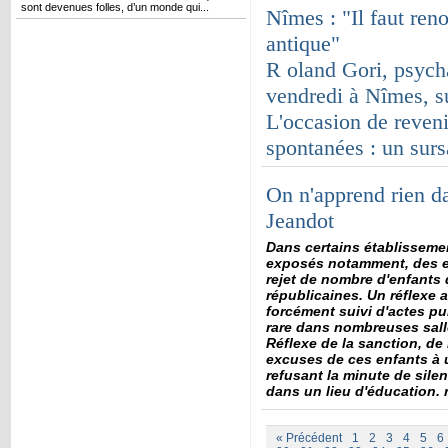
sont devenues folles, d’un monde qui...
Nîmes : "Il faut reno
antique"
R
oland Gori, psycha
vendredi à Nîmes, s
L'occasion de reveni
spontanées : un surs
On n'apprend rien d
Jeandot
Dans certains établissemen
exposés notamment, des e
rejet de nombre d'enfants 
républicaines. Un réflexe a
forcément suivi d'actes pu
rare dans nombreuses sall
Réflexe de la sanction, de
excuses de ces enfants à 
refusant la minute de sile
dans un lieu d'éducation.
« Précédent
1
2
3
4
5
6