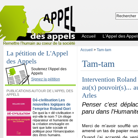
Accueil
L'Appel des Appel
Accueil
>
Tam-tam
La pétition de L'Appel
des Appels
Tam-tam
L'Appel des Appels
Soutenez l'Appel des
Appels
Intervention Roland
Signez la pétition
au(x) pouvoir(s)... 
PUBLICATIONS AUTOUR DE L'APPEL DES
Arles
APPELS
Dé-civilisation Les
Penser c'est déplac
nouvelles logiques de
l'emprise Roland Gori
paru dans l'Humanité
De quoi la « dé-civilisation »
est-elle le nom ? Un éloge
réparateur et humaniste de
la création envisagée en
Merci de m'avoir soufflé un
tant que lutte sociale et
amené un tas de papier mais 
politique pour l’émancipation
des êtres humains.
Quand j'ai accepté de veni