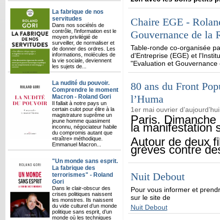
La fabrique de nos
servitudes
Chaire EGE - Roland
Dans nos sociétés de
contrôle, l’information est le
Gouvernance de la 
moyen privilégié de
surveiller, de normaliser et
Table-ronde co-organisée pa
de donner des ordres. Les
informations, molécules de
d'Entreprise (EGE) et l'Instit
la vie sociale, deviennent
"Evaluation et Gouvernance 
les sujets de...
La nudité du pouvoir.
80 ans du Front Pop
Comprendre le moment
l’Huma
Macron - Roland Gori
Il fallait à notre pays un
1er mai ouvrier d’aujourd’hu
certain culot pour élire à la
magistrature suprême un
Paris. Dimanche 
jeune homme quasiment
la manifestation 
inconnu, négociateur habile
du compromis autant que
Autour de deux f
«traître» méthodique.
Emmanuel Macron...
grèves contre de
"Un monde sans esprit.
La fabrique des
Nuit Debout
terrorismes" - Roland
Gori
Dans le clair-obscur des
Pour vous informer et pren
crises politiques naissent
sur le site de
les monstres. Ils naissent
du vide culturel d’un monde
Nuit Debout
politique sans esprit, d’un
monde où les techniques