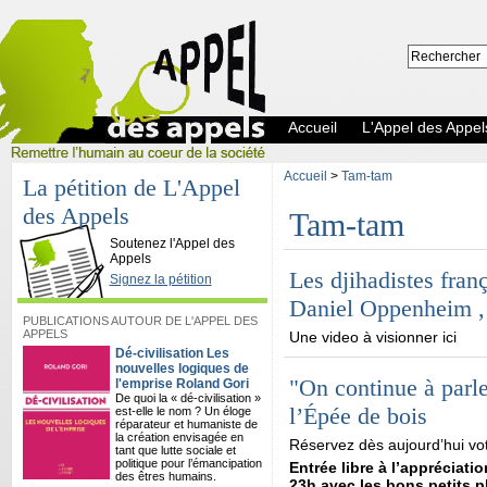
Accueil
L'Appel des Appel
Accueil
>
Tam-tam
La pétition de L'Appel
des Appels
Tam-tam
L'Appel des Appels
Soutenez l'Appel des
Appels
Les djihadistes fran
Signez la pétition
Daniel Oppenheim , 
PUBLICATIONS AUTOUR DE L'APPEL DES
APPELS
Une video à visionner ici
Dé-civilisation Les
nouvelles logiques de
"On continue à parle
l'emprise Roland Gori
De quoi la « dé-civilisation »
l’Épée de bois
est-elle le nom ? Un éloge
réparateur et humaniste de
la création envisagée en
Réservez dès aujourd’hui vo
tant que lutte sociale et
politique pour l’émancipation
Entrée libre à l’appréciati
des êtres humains.
23h avec les bons petits pl