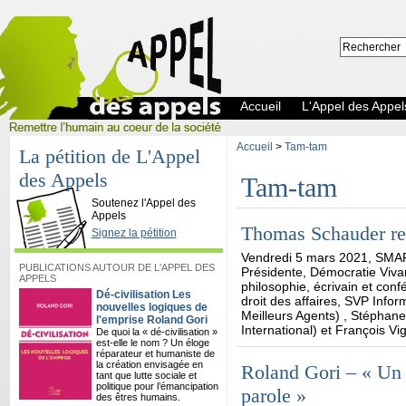
Accueil
L'Appel des Appel
Accueil
>
Tam-tam
La pétition de L'Appel
des Appels
Tam-tam
L'Appel des Appels
Soutenez l'Appel des
Appels
Thomas Schauder re
Signez la pétition
Vendredi 5 mars 2021, SMAR
PUBLICATIONS AUTOUR DE L'APPEL DES
Présidente, Démocratie Viva
APPELS
philosophie, écrivain et conf
Dé-civilisation Les
droit des affaires, SVP Infor
nouvelles logiques de
Meilleurs Agents) , Stéphan
l'emprise Roland Gori
International) et François 
De quoi la « dé-civilisation »
est-elle le nom ? Un éloge
réparateur et humaniste de
la création envisagée en
Roland Gori – « Un p
tant que lutte sociale et
politique pour l’émancipation
parole »
des êtres humains.