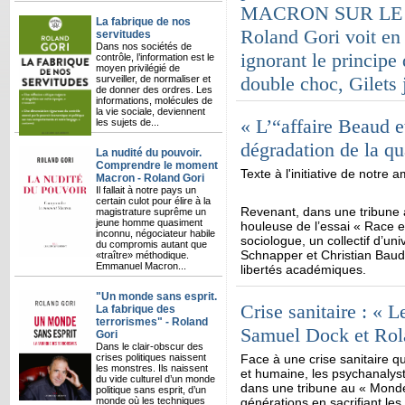
MACRON SUR LE DI
La fabrique de nos
Roland Gori voit e
servitudes
Dans nos sociétés de
ignorant le principe 
contrôle, l’information est le
moyen privilégié de
double choc, Gilets 
surveiller, de normaliser et
de donner des ordres. Les
informations, molécules de
la vie sociale, deviennent
« L’“affaire Beaud e
les sujets de...
dégradation de la qu
La nudité du pouvoir.
Comprendre le moment
Texte à l'initiative de notre 
Macron - Roland Gori
Il fallait à notre pays un
certain culot pour élire à la
Revenant, dans une tribune a
magistrature suprême un
jeune homme quasiment
houleuse de l’essai « Race et
inconnu, négociateur habile
sociologue, un collectif d’un
du compromis autant que
Schnapper et Christian Baude
«traître» méthodique.
Emmanuel Macron...
libertés académiques.
"Un monde sans esprit.
Crise sanitaire : « L
La fabrique des
terrorismes" - Roland
Samuel Dock et Rol
Gori
Dans le clair-obscur des
crises politiques naissent
Face à une crise sanitaire q
les monstres. Ils naissent
et humaine, les psychanalys
du vide culturel d’un monde
dans une tribune au « Monde
politique sans esprit, d’un
monde où les techniques
générations en sacrifiant les