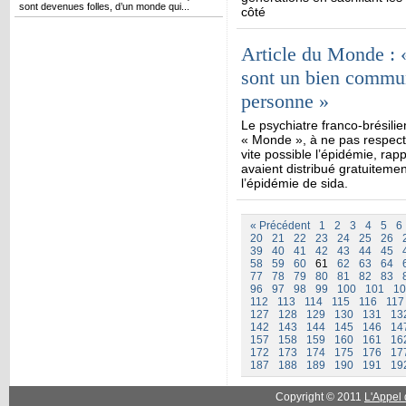
sont devenues folles, d’un monde qui...
côté
Article du Monde : 
sont un bien commun
personne »
Le psychiatre franco-brésili
« Monde », à ne pas respecte
vite possible l’épidémie, rapp
avaient distribué gratuiteme
l’épidémie de sida.
« Précédent
1
2
3
4
5
6
20
21
22
23
24
25
26
39
40
41
42
43
44
45
58
59
60
61
62
63
64
77
78
79
80
81
82
83
96
97
98
99
100
101
10
112
113
114
115
116
117
127
128
129
130
131
13
142
143
144
145
146
14
157
158
159
160
161
16
172
173
174
175
176
17
187
188
189
190
191
19
Copyright © 2011
L'Appel