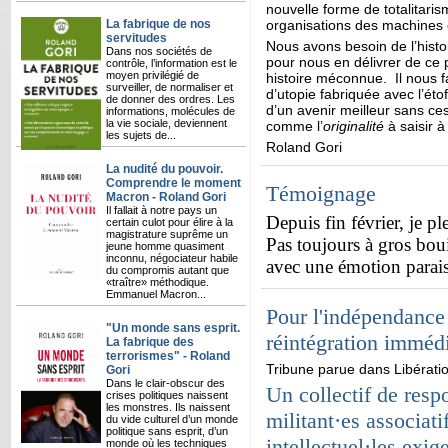
nouvelle forme de totalitaris
La fabrique de nos
organisations des machines 
servitudes
Nous avons besoin de l’histoi
Dans nos sociétés de
pour nous en délivrer de ce 
contrôle, l’information est le
moyen privilégié de
histoire méconnue. Il nous 
surveiller, de normaliser et
d’utopie fabriquée avec l’é
de donner des ordres. Les
d’un avenir meilleur sans c
informations, molécules de
la vie sociale, deviennent
comme l’
originalité
à saisir à
les sujets de...
Roland Gori
La nudité du pouvoir.
Comprendre le moment
Témoignage
Macron - Roland Gori
Il fallait à notre pays un
Depuis fin février, je pl
certain culot pour élire à la
magistrature suprême un
Pas toujours à gros boui
jeune homme quasiment
inconnu, négociateur habile
avec une émotion parais
du compromis autant que
«traître» méthodique.
Emmanuel Macron...
Pour l'indépendance d
"Un monde sans esprit.
réintégration imméd
La fabrique des
terrorismes" - Roland
Tribune parue dans Libérati
Gori
Dans le clair-obscur des
Un collectif de respo
crises politiques naissent
les monstres. Ils naissent
militant·es associatif
du vide culturel d’un monde
politique sans esprit, d’un
intellectuel·les exi
monde où les techniques