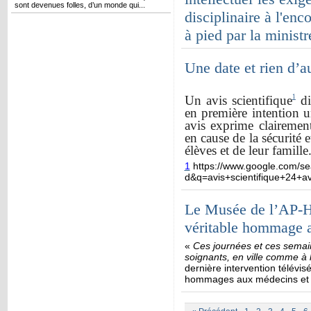
sont devenues folles, d’un monde qui...
disciplinaire à l'enc
à pied par la minist
Une date et rien d’
Un avis scientifique
1
di
en première intention u
avis exprime clairemen
en cause de la sécurité
élèves et de leur famille
1
https://www.google.com/sea
d&q=avis+scientifique+24+avr
Le Musée de l’AP-HP
véritable hommage a
«
Ces journées et ces semain
soignants, en ville comme à l
dernière intervention télévisé
hommages aux médecins et au