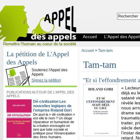
Accueil
L'Appel des Appel
Accueil
>
Tam-tam
La pétition de L'Appel
des Appels
Tam-tam
L'Appel des Appels
Soutenez l'Appel des
Appels
"Et si l'effondrement 
Signez la pétition
« Lecteur,
PUBLICATIONS AUTOUR DE L'APPEL DES
déjà eu l
APPELS
satané vi
Dé-civilisation Les
révèle le
nouvelles logiques de
nous arri
l'emprise Roland Gori
drame san
De quoi la « dé-civilisation »
traumati
est-elle le nom ? Un éloge
réparateur et humaniste de
traiter, 
la création envisagée en
siècle de
tant que lutte sociale et
l’instar 
politique pour l’émancipation
des êtres humains.
retard. N