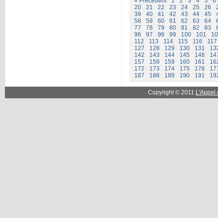
« Précédent
1
2
3
4
5
6
20
21
22
23
24
25
26
39
40
41
42
43
44
45
58
59
60
61
62
63
64
77
78
79
80
81
82
83
96
97
98
99
100
101
10
112
113
114
115
116
117
127
128
129
130
131
13
142
143
144
145
146
14
157
158
159
160
161
16
172
173
174
175
176
17
187
188
189
190
191
19
Copyright © 2011
L'Appel