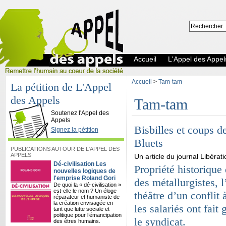
Accueil
L'Appel des Appel
Accueil
>
Tam-tam
La pétition de L'Appel
des Appels
Tam-tam
L'Appel des Appels
Soutenez l'Appel des
Appels
Bisbilles et coups d
Signez la pétition
Bluets
PUBLICATIONS AUTOUR DE L'APPEL DES
APPELS
Un article du journal Libérati
Dé-civilisation Les
Propriété historique
nouvelles logiques de
l'emprise Roland Gori
des métallurgistes, l
De quoi la « dé-civilisation »
est-elle le nom ? Un éloge
théâtre d’un conflit 
réparateur et humaniste de
la création envisagée en
les salariés ont fait 
tant que lutte sociale et
politique pour l’émancipation
le syndicat.
des êtres humains.