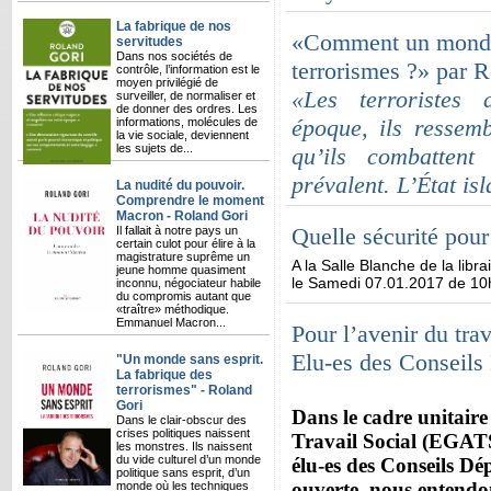
La fabrique de nos
«Comment un monde s
servitudes
Dans nos sociétés de
terrorismes ?» par 
contrôle, l’information est le
moyen privilégié de
«Les terroristes 
surveiller, de normaliser et
de donner des ordres. Les
époque, ils ressemb
informations, molécules de
la vie sociale, deviennent
les sujets de...
qu’ils combattent
prévalent. L’État is
La nudité du pouvoir.
Comprendre le moment
Macron - Roland Gori
Quelle sécurité pour
Il fallait à notre pays un
certain culot pour élire à la
magistrature suprême un
A la Salle Blanche de la libr
jeune homme quasiment
le Samedi 07.01.2017 de 10
inconnu, négociateur habile
du compromis autant que
«traître» méthodique.
Emmanuel Macron...
Pour l’avenir du trav
Elu-es des Conseil
"Un monde sans esprit.
La fabrique des
terrorismes" - Roland
Gori
Dans le cadre unitaire
Dans le clair-obscur des
crises politiques naissent
Travail Social (EGATS)
les monstres. Ils naissent
du vide culturel d’un monde
élu-es des Conseils Dé
politique sans esprit, d’un
ouverte, nous entendons
monde où les techniques