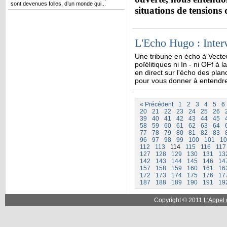
sont devenues folles, d’un monde qui...
situations de tensions q
L'Echo Hugo : Inter
Une tribune en écho à Vect
poïélitiques ni In - ni OFf à
en direct sur l'écho des pla
pour vous donner à entendre 
« Précédent
1
2
3
4
5
6
20
21
22
23
24
25
26
39
40
41
42
43
44
45
58
59
60
61
62
63
64
77
78
79
80
81
82
83
96
97
98
99
100
101
10
112
113
114
115
116
117
127
128
129
130
131
13
142
143
144
145
146
14
157
158
159
160
161
16
172
173
174
175
176
17
187
188
189
190
191
19
Copyright © 2011
L'Appel