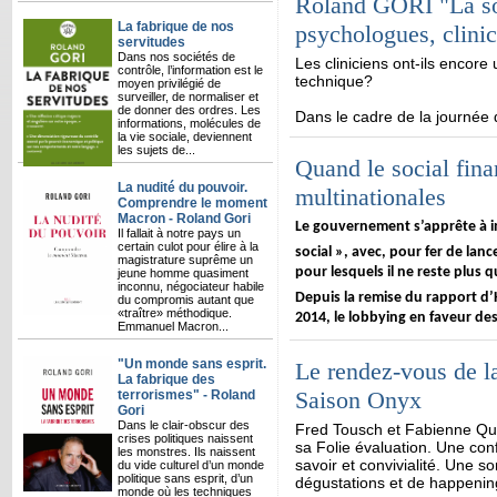
Roland GORI "La soc
La fabrique de nos
psychologues, clinic
servitudes
Dans nos sociétés de
Les cliniciens ont-ils encore
contrôle, l’information est le
technique?
moyen privilégié de
surveiller, de normaliser et
de donner des ordres. Les
Dans le cadre de la journée
informations, molécules de
la vie sociale, deviennent
les sujets de...
Quand le social fina
La nudité du pouvoir.
multinationales
Comprendre le moment
Macron - Roland Gori
Le gouvernement s’apprête à in
Il fallait à notre pays un
certain culot pour élire à la
social », avec, pour fer de lanc
magistrature suprême un
pour lesquels il ne reste plus q
jeune homme quasiment
inconnu, négociateur habile
Depuis la remise du rapport d’
du compromis autant que
«traître» méthodique.
2014, le lobbying en faveur des
Emmanuel Macron...
"Un monde sans esprit.
Le rendez-vous de la 
La fabrique des
Saison Onyx
terrorismes" - Roland
Gori
Dans le clair-obscur des
Fred Tousch et Fabienne Qué
crises politiques naissent
sa Folie évaluation. Une con
les monstres. Ils naissent
savoir et convivialité. Une s
du vide culturel d’un monde
politique sans esprit, d’un
dégustations et de happening
monde où les techniques