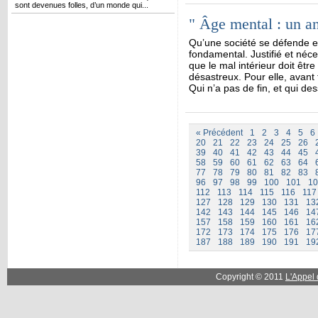
sont devenues folles, d’un monde qui...
" Âge mental : un an
Qu’une société se défende et
fondamental. Justifié et néce
que le mal intérieur doit êtr
désastreux. Pour elle, avant 
Qui n’a pas de fin, et qui des
« Précédent
1
2
3
4
5
6
20
21
22
23
24
25
26
39
40
41
42
43
44
45
58
59
60
61
62
63
64
77
78
79
80
81
82
83
96
97
98
99
100
101
10
112
113
114
115
116
117
127
128
129
130
131
13
142
143
144
145
146
14
157
158
159
160
161
16
172
173
174
175
176
17
187
188
189
190
191
19
Copyright © 2011
L'Appel