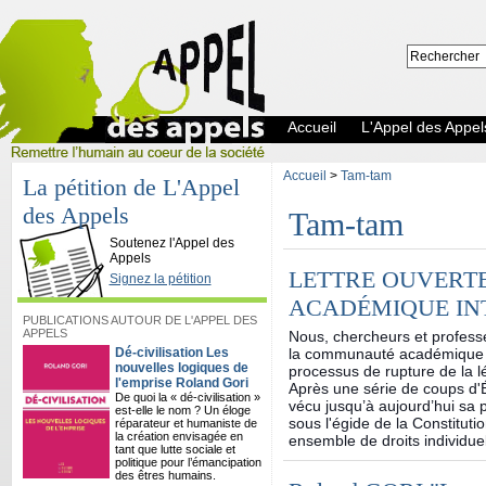
Accueil
L'Appel des Appel
Accueil
>
Tam-tam
La pétition de L'Appel
des Appels
Tam-tam
L'Appel des Appels
Soutenez l'Appel des
Appels
LETTRE OUVERT
Signez la pétition
ACADÉMIQUE IN
PUBLICATIONS AUTOUR DE L'APPEL DES
APPELS
Nous, chercheurs et professe
Dé-civilisation Les
la communauté académique i
nouvelles logiques de
processus de rupture de la lé
l'emprise Roland Gori
Après une série de coups d'Ét
De quoi la « dé-civilisation »
vécu jusqu’à aujourd’hui sa 
est-elle le nom ? Un éloge
sous l'égide de la Constitut
réparateur et humaniste de
la création envisagée en
ensemble de droits individuel
tant que lutte sociale et
politique pour l’émancipation
des êtres humains.