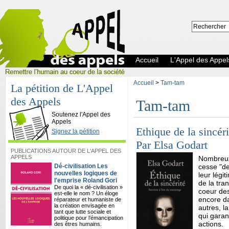
Accueil
L'Appel des Appel
Accueil
>
Tam-tam
La pétition de L'Appel
des Appels
Tam-tam
L'Appel des Appels
Soutenez l'Appel des
Appels
Ethique de la sincér
Signez la pétition
Par Elsa Godart
PUBLICATIONS AUTOUR DE L'APPEL DES
APPELS
Nombreux
Dé-civilisation Les
cesse "de
nouvelles logiques de
leur légi
l'emprise Roland Gori
de la tr
De quoi la « dé-civilisation »
coeur des
est-elle le nom ? Un éloge
encore da
réparateur et humaniste de
la création envisagée en
autres, l
tant que lutte sociale et
qui garan
politique pour l’émancipation
actions.
des êtres humains.