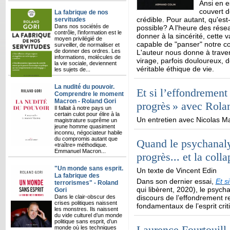
Ansi en es
couvert de
La fabrique de nos
crédible. Pour autant, qu'es
servitudes
Dans nos sociétés de
possible? A l'heure des résea
contrôle, l’information est le
donner à la sincérité, cette 
moyen privilégié de
capable de "panser" notre c
surveiller, de normaliser et
de donner des ordres. Les
L'auteur nous donne à travers
informations, molécules de
virage, parfois douloureux, d
la vie sociale, deviennent
véritable éthique de vie.
les sujets de...
La nudité du pouvoir.
Et si l’effondrement
Comprendre le moment
Macron - Roland Gori
progrès » avec Rola
Il fallait à notre pays un
certain culot pour élire à la
Un entretien avec Nicolas 
magistrature suprême un
jeune homme quasiment
inconnu, négociateur habile
du compromis autant que
Quand le psychanaly
«traître» méthodique.
Emmanuel Macron...
progrès... et la coll
"Un monde sans esprit.
Un texte de Vincent Edin
La fabrique des
Dans son dernier essai,
Et s
terrorismes" - Roland
qui libèrent, 2020), le psych
Gori
Dans le clair-obscur des
discours de l’effondrement re
crises politiques naissent
fondamentaux de l’esprit cri
les monstres. Ils naissent
du vide culturel d’un monde
politique sans esprit, d’un
Laurence Fourtouill
monde où les techniques