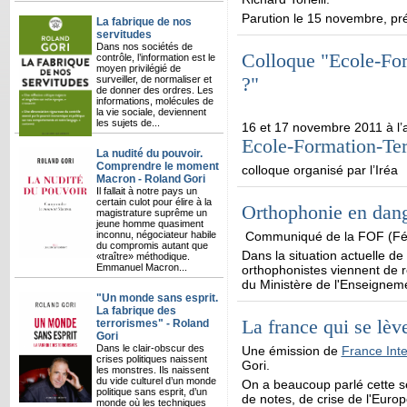
Parution le 15 novembre, pr
La fabrique de nos
servitudes
Dans nos sociétés de
Colloque "Ecole-Form
contrôle, l’information est le
moyen privilégié de
?"
surveiller, de normaliser et
de donner des ordres. Les
informations, molécules de
la vie sociale, deviennent
les sujets de...
16 et 17 novembre 2011 à l’au
Ecole-Formation-Terri
La nudité du pouvoir.
Comprendre le moment
colloque organisé par l’Iréa
Macron - Roland Gori
Il fallait à notre pays un
certain culot pour élire à la
Orthophonie en dan
magistrature suprême un
jeune homme quasiment
inconnu, négociateur habile
Communiqué de la FOF (Féd
du compromis autant que
Dans la situation actuelle d
«traître» méthodique.
Emmanuel Macron...
orthophonistes viennent de r
du Ministère de l'Enseignem
"Un monde sans esprit.
La fabrique des
La france qui se lève
terrorismes" - Roland
Gori
Dans le clair-obscur des
Une émission de
France Inte
crises politiques naissent
Gori.
les monstres. Ils naissent
du vide culturel d’un monde
On a beaucoup parlé cette s
politique sans esprit, d’un
de notes, de crise de l'Euro
monde où les techniques