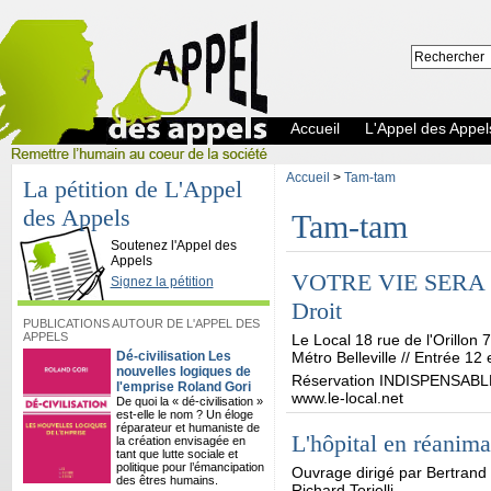
Accueil
L'Appel des Appel
Accueil
>
Tam-tam
La pétition de L'Appel
des Appels
Tam-tam
L'Appel des Appels
Soutenez l'Appel des
Appels
VOTRE VIE SERA P
Signez la pétition
Droit
PUBLICATIONS AUTOUR DE L'APPEL DES
APPELS
Le Local 18 rue de l'Orillon 
Dé-civilisation Les
Métro Belleville // Entrée 12 
nouvelles logiques de
Réservation INDISPENSABLE a
l'emprise Roland Gori
www.le-local.net
De quoi la « dé-civilisation »
est-elle le nom ? Un éloge
réparateur et humaniste de
L'hôpital en réanima
la création envisagée en
tant que lutte sociale et
politique pour l’émancipation
Ouvrage dirigé par Bertrand 
des êtres humains.
Richard Torielli.