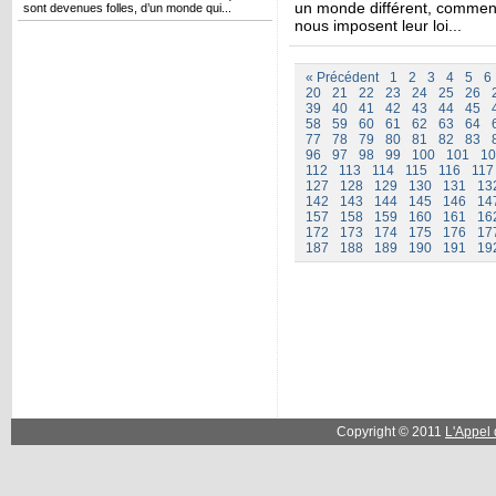
un monde différent, comment 
sont devenues folles, d’un monde qui...
nous imposent leur loi...
« Précédent
1
2
3
4
5
6
20
21
22
23
24
25
26
39
40
41
42
43
44
45
58
59
60
61
62
63
64
77
78
79
80
81
82
83
96
97
98
99
100
101
10
112
113
114
115
116
117
127
128
129
130
131
13
142
143
144
145
146
14
157
158
159
160
161
16
172
173
174
175
176
17
187
188
189
190
191
19
Copyright © 2011
L'Appel